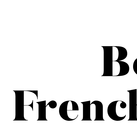
B
Frenc