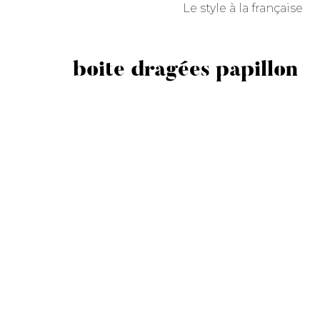
Le style à la française
boite dragées papillon