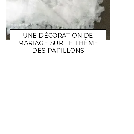
UNE DÉCORATION DE
MARIAGE SUR LE THÈME
DES PAPILLONS
FÊTES
ELENA572002
15 JUIN 2014