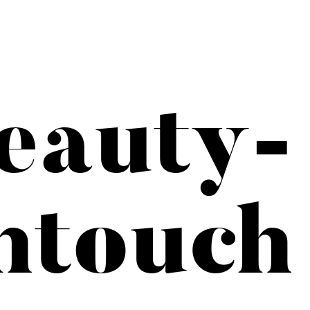
eauty-
htouch