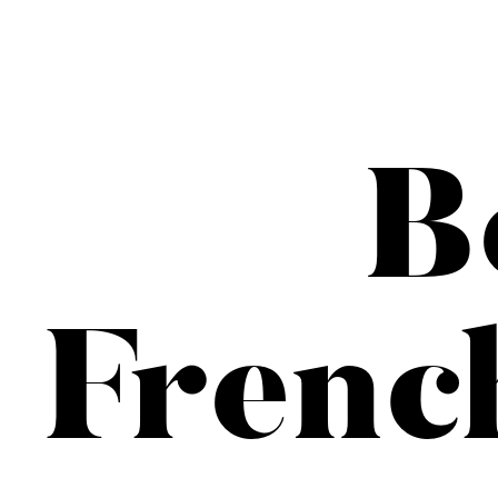
B
Frenc