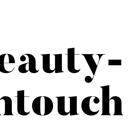
eauty-
htouch