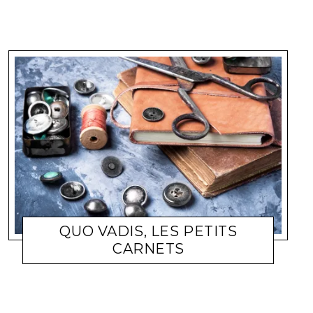
QUO VADIS, LES PETITS
CARNETS
SHOPPING
CORINNE
23 MARS 2010