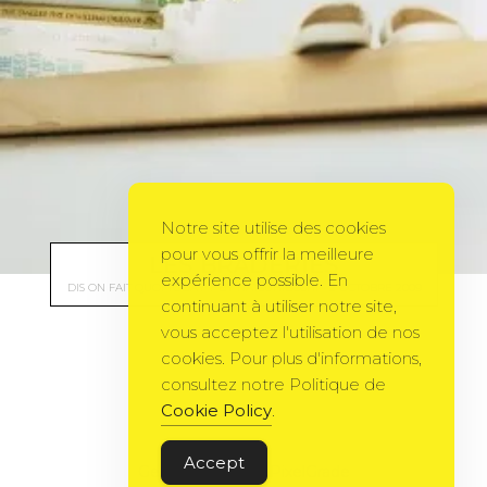
Notre site utilise des cookies
pour vous offrir la meilleure
LES BRADERIES
expérience possible. En
DIS ON FAIT QUOI TODAY ?
BY
NATSUHIBOSHI
2 OCTOBRE 2009
continuant à utiliser notre site,
vous acceptez l'utilisation de nos
cookies. Pour plus d'informations,
consultez notre Politique de
Cookie Policy
.
Accept
Gema Theme
by
PixelGrade