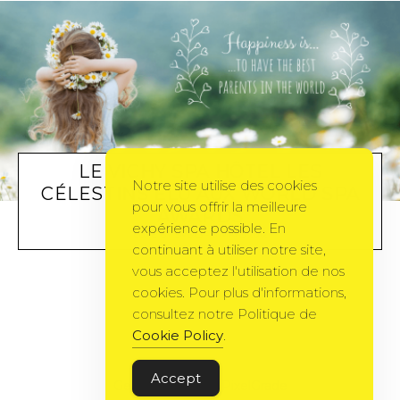
LE VICHY SPA HÔTEL LES
Notre site utilise des cookies
CÉLESTINS ÉLU AUX WORLD SPA
pour vous offrir la meilleure
AWARDS
expérience possible. En
LUXE
BY
SMS23
6 MARS 2012
continuant à utiliser notre site,
vous acceptez l'utilisation de nos
cookies. Pour plus d'informations,
consultez notre Politique de
Cookie Policy
.
Accept
Gema Theme
by
PixelGrade