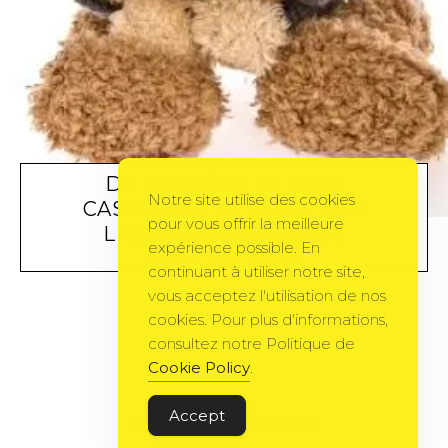
DE BRUYÈRE ET LULU
Notre site utilise des cookies
CASTAGNETTE SIGNE UNE
pour vous offrir la meilleure
LICENCE MAQUILLAGE
expérience possible. En
BEAUTÉ
BY
KIARA
10 MAI 2011
continuant à utiliser notre site,
vous acceptez l'utilisation de nos
cookies. Pour plus d'informations,
consultez notre Politique de
Cookie Policy
.
Accept
Gema Theme
by
PixelGrade