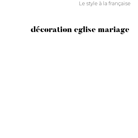
Le style à la française
décoration eglise mariage