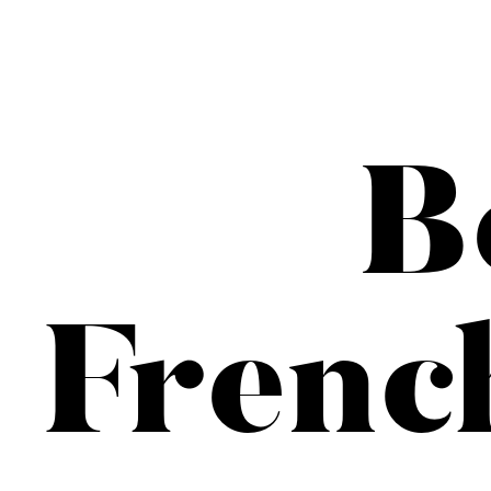
B
Frenc