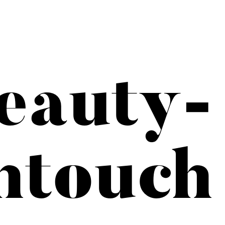
eauty-
htouch