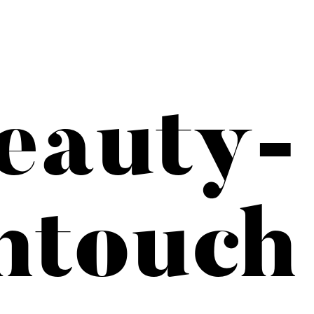
eauty-
htouch