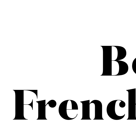
B
Frenc