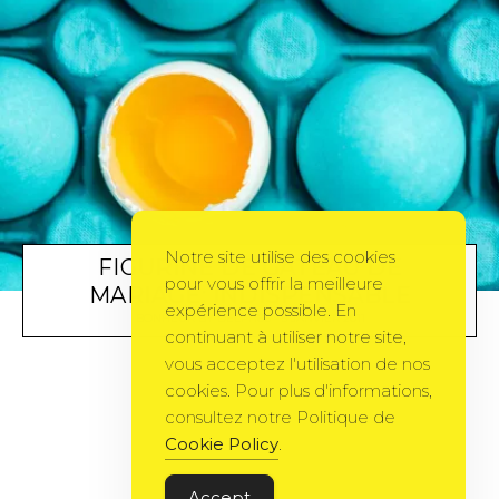
Notre site utilise des cookies
FIGURINE DE GATEAU DE
pour vous offrir la meilleure
MARIAGE: INDISPENSABLE
expérience possible. En
BONHEUR
BY
DELPH66
5 JANVIER 2011
continuant à utiliser notre site,
vous acceptez l'utilisation de nos
cookies. Pour plus d'informations,
consultez notre Politique de
Cookie Policy
.
Accept