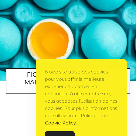
Notre site utilise des cookies
FIGURINE DE GATEAU DE
pour vous offrir la meilleure
MARIAGE: INDISPENSABLE
expérience possible. En
BONHEUR
BY
DELPH66
5 JANVIER 2011
continuant à utiliser notre site,
vous acceptez l'utilisation de nos
cookies. Pour plus d'informations,
consultez notre Politique de
Cookie Policy
.