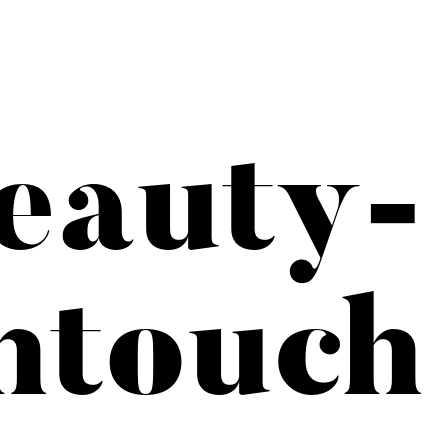
eauty-
htouch