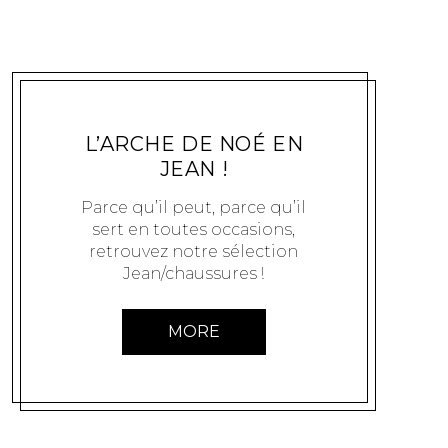
MODE
EXCLUSIFCHAUSSURES
5 AOÛT 2011
L’ARCHE DE NOÉ EN
JEAN !
Parce qu’il peut, parce qu’il
sert en toutes occasions,
retrouvez notre sélection
Jean/chaussures !
MORE