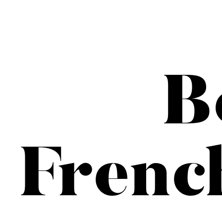
B
Frenc