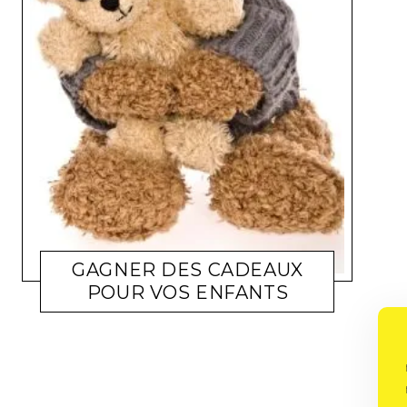
GAGNER DES CADEAUX
DIS ON FAIT QUOI TODAY ?
KARANEIGE
22 MARS
POUR VOS ENFANTS
2011