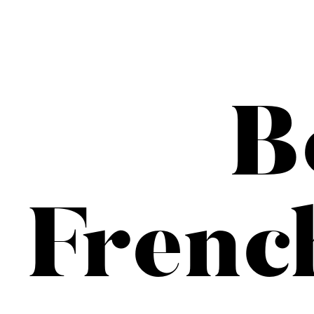
B
Frenc