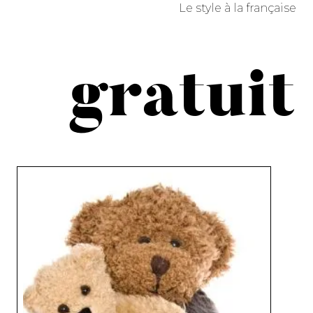
Le style à la française
gratuit