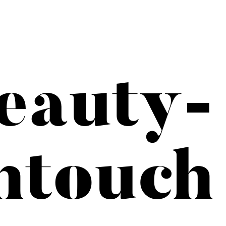
eauty-
htouch