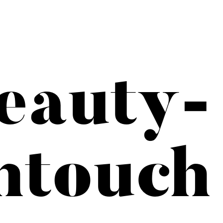
eauty-
htouch