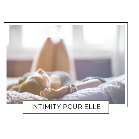
INTIMITY POUR ELLE
BIEN-ÊTRE
COULEURSOLEIL
2 FÉVRIER 2011