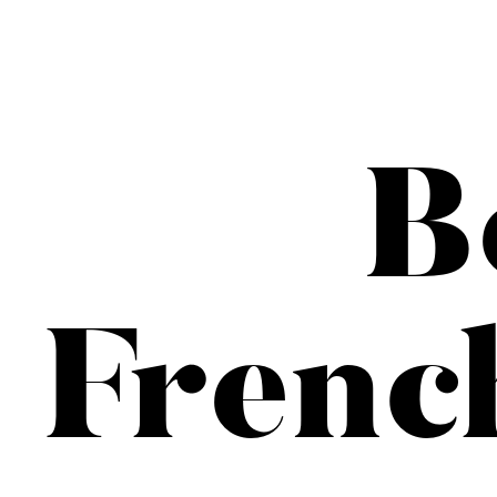
B
Frenc