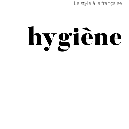
Le style à la française
hygiène