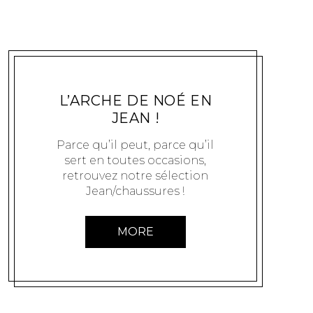
MODE
EXCLUSIFCHAUSSURES
5 AOÛT 2011
L’ARCHE DE NOÉ EN
JEAN !
Parce qu’il peut, parce qu’il
sert en toutes occasions,
retrouvez notre sélection
Jean/chaussures !
MORE