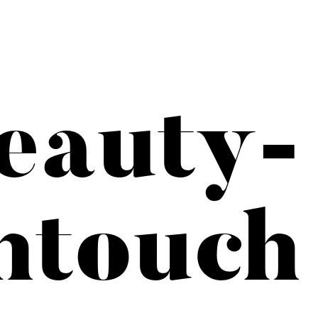
eauty-
htouch