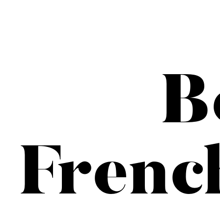
B
Frenc