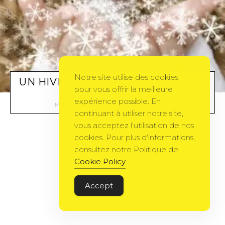
Notre site utilise des cookies
UN HIVER AU TOP AVEC POOL ZEN
pour vous offrir la meilleure
SPA !
expérience possible. En
MODE
BY
POOLZENSPA
19 NOVEMBRE 2012
continuant à utiliser notre site,
vous acceptez l'utilisation de nos
cookies. Pour plus d'informations,
consultez notre Politique de
Cookie Policy
.
Accept
Gema Theme
by
PixelGrade