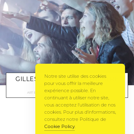
Notre site utilise des cookies
GILLES UNE PIÈCE DE THÉÂTRE
pour vous offrir la meilleure
EXTRAORDINAIRE
expérience possible. En
ART ET CULTURE
BY
NATSUHIBOSHI
8 JANVIER 2010
continuant à utiliser notre site,
vous acceptez l'utilisation de nos
cookies. Pour plus d'informations,
consultez notre Politique de
Cookie Policy
.