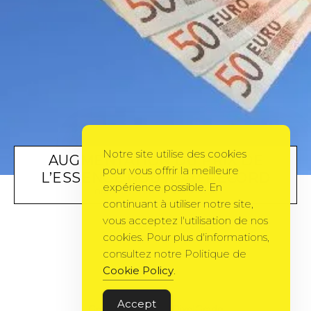
Notre site utilise des cookies
AUGMENTATION DU PRIX DE
pour vous offrir la meilleure
L’ESSENCE NOUVEAU RECORD
expérience possible. En
FINANCES
BY
CLEO
20 AVRIL 2011
continuant à utiliser notre site,
vous acceptez l'utilisation de nos
cookies. Pour plus d'informations,
consultez notre Politique de
Cookie Policy
.
Accept
Gema Theme
by
PixelGrade