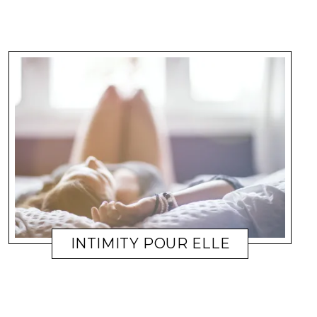
INTIMITY POUR ELLE
BIEN-ÊTRE
COULEURSOLEIL
2 FÉVRIER 2011