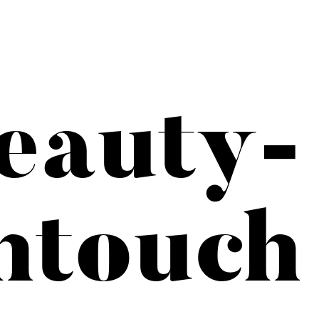
eauty-
htouch