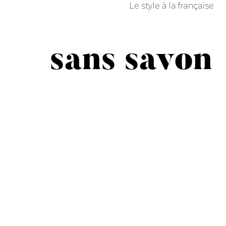
Le style à la française
sans savon