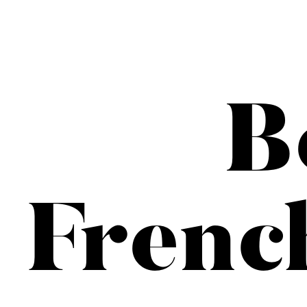
B
Frenc