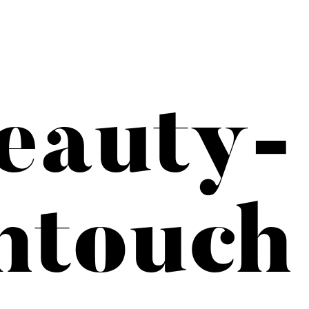
eauty-
htouch