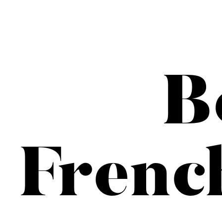
B
Frenc