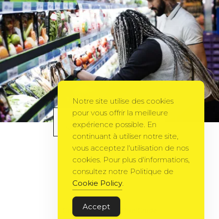
Notre site utilise des cookies
pour vous offrir la meilleure
HOURA ET MOI
expérience possible. En
FINANCES
BY
CORINNE
24 AVRIL 2010
continuant à utiliser notre site,
vous acceptez l'utilisation de nos
cookies. Pour plus d'informations,
consultez notre Politique de
Cookie Policy
.
Accept
Gema Theme
by
PixelGrade