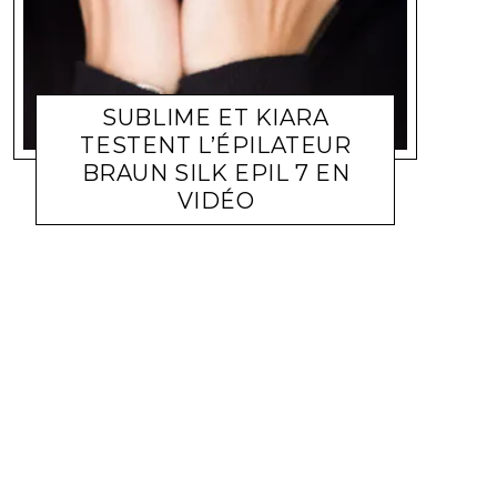
SUBLIME ET KIARA
TESTENT L’ÉPILATEUR
BRAUN SILK EPIL 7 EN
VIDÉO
SHOPPING
KIARA
23 MARS 2011