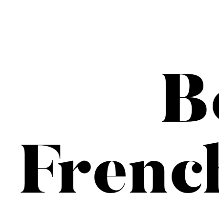
B
Frenc