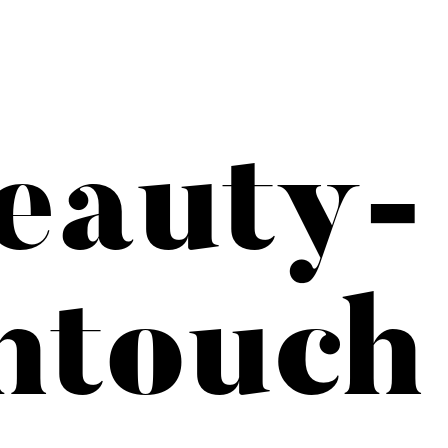
eauty-
htouch