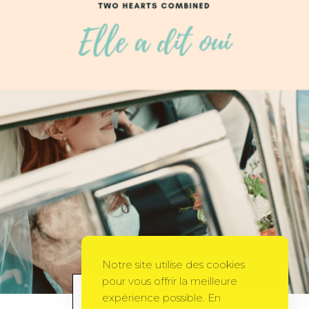
Notre site utilise des cookies
pour vous offrir la meilleure
URNE DE MARIAGE
expérience possible. En
BONHEUR
BY
DELPH66
21 MARS 2011