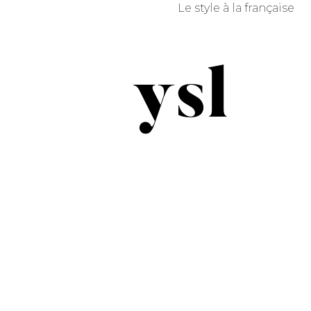
Le style à la française
ysl