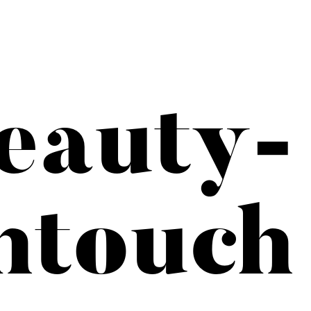
eauty-
htouch