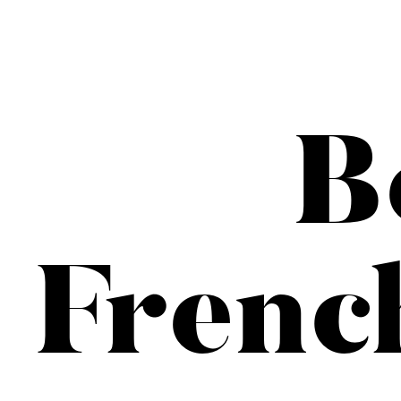
B
Frenc