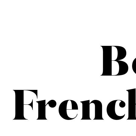
B
Frenc