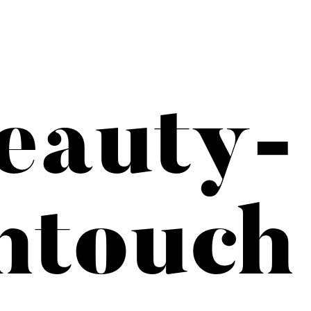
eauty-
htouch