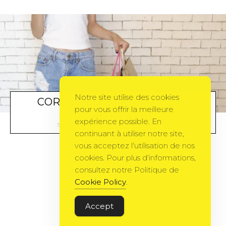
Notre site utilise des cookies
CORPORELLE.FR FAIT PEAU
pour vous offrir la meilleure
NEUVE
expérience possible. En
SHOPPING
BY
CORPORELLE
22 AVRIL 2011
continuant à utiliser notre site,
vous acceptez l'utilisation de nos
cookies. Pour plus d'informations,
consultez notre Politique de
Cookie Policy
.
Accept
Gema Theme
by
PixelGrade