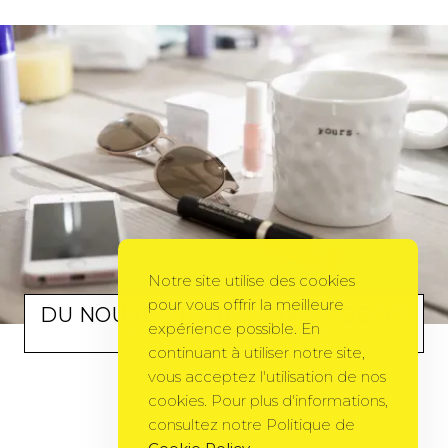
Notre site utilise des cookies
pour vous offrir la meilleure
DU NOUVEAU CHEZ SAKA-DODO’S
expérience possible. En
MODE
BY
SAKADODOS
17 JANVIER 2013
continuant à utiliser notre site,
vous acceptez l'utilisation de nos
cookies. Pour plus d'informations,
consultez notre Politique de