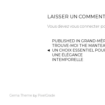
LAISSER UN COMMENT
Vous devez
vous connecter
po
PUBLISHED IN
GRAND-MÈR
TROUVE-MOI THE MANTEA
UN CHOIX ESSENTIEL POU
UNE ÉLÉGANCE
INTEMPORELLE
Gema Theme
by
PixelGrade