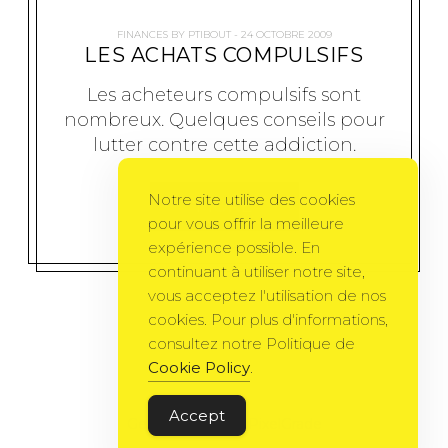
FINANCES
BY
PTIBOUT
24 OCTOBRE 2009
LES ACHATS COMPULSIFS
Les acheteurs compulsifs sont
nombreux. Quelques conseils pour
lutter contre cette addiction.
Notre site utilise des cookies
MORE
pour vous offrir la meilleure
expérience possible. En
continuant à utiliser notre site,
vous acceptez l'utilisation de nos
cookies. Pour plus d'informations,
consultez notre Politique de
Cookie Policy
.
Accept
Gema Theme
by
PixelGrade