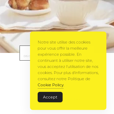
Notre site utilise des cookies
pour vous offrir la meilleure
CHEZ BOGATO
expérience possible. En
DIS ON FAIT QUOI TODAY ?
BY
KIARA
21 AVRIL 2011
continuant à utiliser notre site,
vous acceptez l'utilisation de nos
cookies. Pour plus d'informations,
consultez notre Politique de
Cookie Policy
.
Accept
Gema Theme
by
PixelGrade