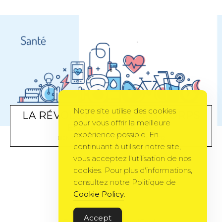
Notre site utilise des cookies
LA RÉVOLUTION DES ANTICORPS
pour vous offrir la meilleure
EST EN MARCHE
expérience possible. En
BIEN-ÊTRE
BY
AKM3DE
30 OCTOBRE 2012
continuant à utiliser notre site,
vous acceptez l'utilisation de nos
cookies. Pour plus d'informations,
consultez notre Politique de
Cookie Policy
.
Accept