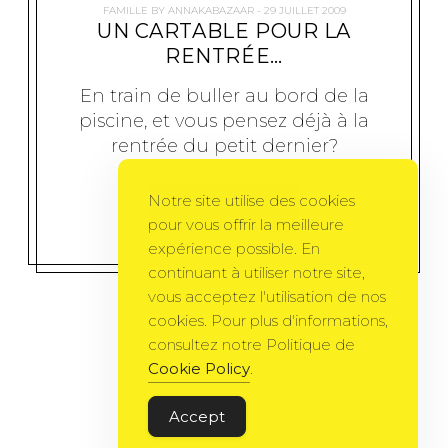
FAMILLE
BY
ANNAKABAZAAR
29 JUILLET 2009
UN CARTABLE POUR LA
RENTRÉE…
En train de buller au bord de la
piscine, et vous pensez déjà à la
rentrée du petit dernier?
Notre site utilise des cookies
MORE
pour vous offrir la meilleure
expérience possible. En
continuant à utiliser notre site,
vous acceptez l'utilisation de nos
cookies. Pour plus d'informations,
consultez notre Politique de
Cookie Policy
.
Accept
Gema Theme
by
PixelGrade