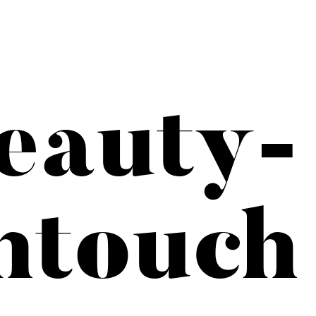
eauty-
htouch