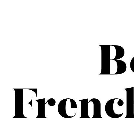
B
Frenc