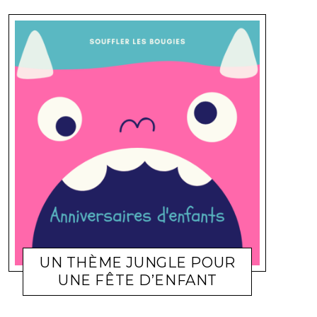
UN THÈME JUNGLE POUR
UNE FÊTE D’ENFANT
FAMILLE
ELENA572002
8 MAI 2013