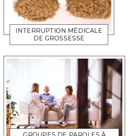
INTERRUPTION MÉDICALE
DE GROSSESSE
FAMILLE
CORINNE
29 JUIN 2012
GROUPES DE PAROLES À