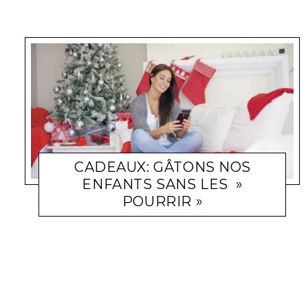
CADEAUX: GÂTONS NOS
ENFANTS SANS LES »
POURRIR »
FAMILLE
JENNIFER
19 JANVIER 2012