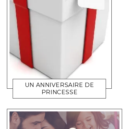
UN ANNIVERSAIRE DE
PRINCESSE
FAMILLE
ELENA572002
23 AVRIL 2014