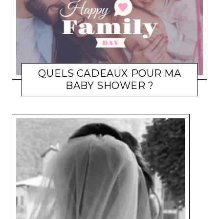
QUELS CADEAUX POUR MA
BABY SHOWER ?
FAMILLE
ELENA572002
17 OCTOBRE 2012