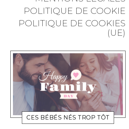
POLITIQUE DE COOKIE
POLITIQUE DE COOKIES
(UE)
CES BÉBÉS NÉS TROP TÔT
FAMILLE
JENNIFER
20 MARS 2012