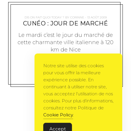
DIS ON FAIT QUOI TODAY ?
BY
CORINNE
13 AOÛT 2009
CUNÉO : JOUR DE MARCHÉ
Le mardi c’est le jour du marché de
cette charmante ville italienne à 120
km de Nice
Notre site utilise des cookies
MORE
pour vous offrir la meilleure
expérience possible. En
continuant à utiliser notre site,
vous acceptez l'utilisation de nos
cookies. Pour plus d'informations,
consultez notre Politique de
Cookie Policy
.
Accept