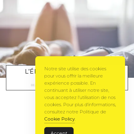
Notre site utilise des cookies
L’ÉPILATION ORIENTALE À
pour vous offrir la meilleure
DOMICILE
expérience possible. En
BEAUTÉ
BY
AROMESEVASION
27 JANVIER 2013
continuant à utiliser notre site,
vous acceptez l'utilisation de nos
cookies. Pour plus d'informations,
consultez notre Politique de
Cookie Policy
.
Accept