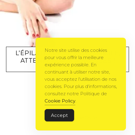
Notre site utilise des cookies
L’ÉPILATION LASER À DOMICILE,
pour vous offrir la meilleure
ATTENTION AUX ARNAQUES !
expérience possible. En
BEAUTÉ
BY
POLINNE
17 OCTOBRE 2013
continuant à utiliser notre site,
vous acceptez l'utilisation de nos
cookies. Pour plus d'informations,
consultez notre Politique de
Cookie Policy
.
Accept
Gema Theme
by
PixelGrade