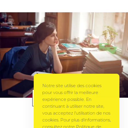
Notre site utilise des cookies
pour vous offrir la meilleure
AVOIR LE CHOIX
expérience possible. En
BIEN-ÊTRE
BY
AGORA
26 AVRIL 2010
continuant à utiliser notre site,
vous acceptez l'utilisation de nos
cookies. Pour plus d'informations,
consultez notre Politique de