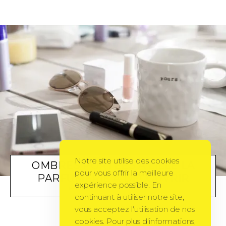
Notre site utilise des cookies
OMBRES PORTÉES À LILLE LA
pour vous offrir la meilleure
PARFUMERIE À DÉCOUVRIR
expérience possible. En
BEAUTÉ
BY
CORINNE
20 MAI 2011
continuant à utiliser notre site,
vous acceptez l'utilisation de nos
cookies. Pour plus d'informations,