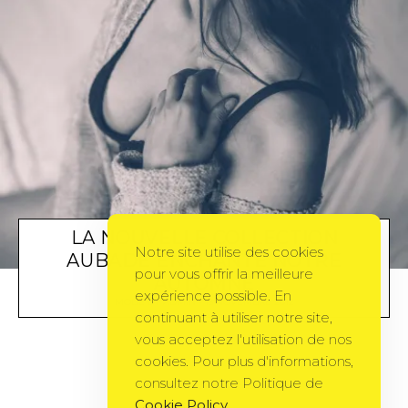
LA NOUVELLE COLLECTION
Notre site utilise des cookies
AUBADE ENCHANTE NOTRE
pour vous offrir la meilleure
AUTOMNE
expérience possible. En
MODE
BY
ADMIN
13 NOVEMBRE 2012
continuant à utiliser notre site,
vous acceptez l'utilisation de nos
cookies. Pour plus d'informations,
consultez notre Politique de
Cookie Policy
.