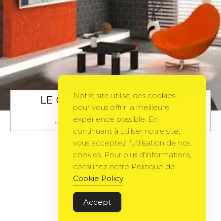
Notre site utilise des cookies
LE GRAND NETTOYAGE DE
pour vous offrir la meilleure
PRINTEMPS
expérience possible. En
INSPIRATIONS
BY
NATSUHIBOSHI
3 MARS 2011
continuant à utiliser notre site,
vous acceptez l'utilisation de nos
cookies. Pour plus d'informations,
consultez notre Politique de
Cookie Policy
.
Accept
Gema Theme
by
PixelGrade