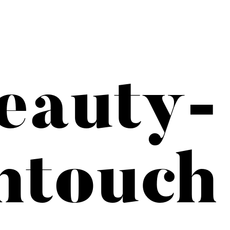
eauty-
htouch