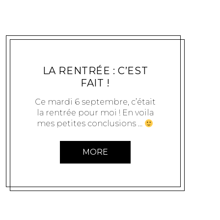
INSPIRATIONS
CLOUUB
7 SEPTEMBRE 2011
LA RENTRÉE : C’EST
FAIT !
Ce mardi 6 septembre, c’était
la rentrée pour moi ! En voila
mes petites conclusions …
MORE