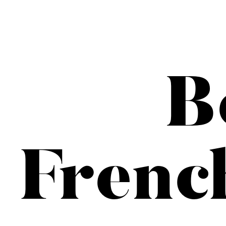
B
Frenc