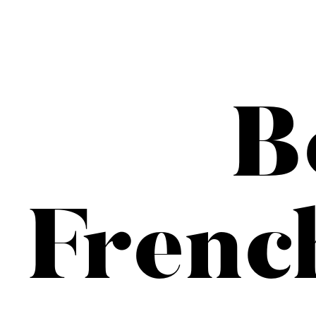
B
Frenc