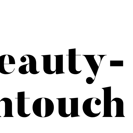
eauty-
htouch