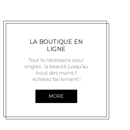
SHOPPING
ONGLE9
5 MAI 2011
LA BOUTIQUE EN
LIGNE
Tout le nécessaire pour
ongles , la beauté jusqu’au
bout des mains !!
Achetez facilement !
MORE