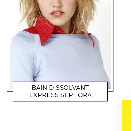
BAIN DISSOLVANT
EXPRESS SEPHORA
BEAUTÉ
TANAGR
22 MARS 2011