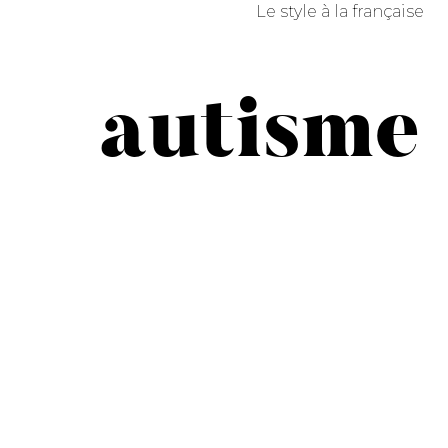
Le style à la française
autisme