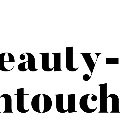
eauty-
htouch