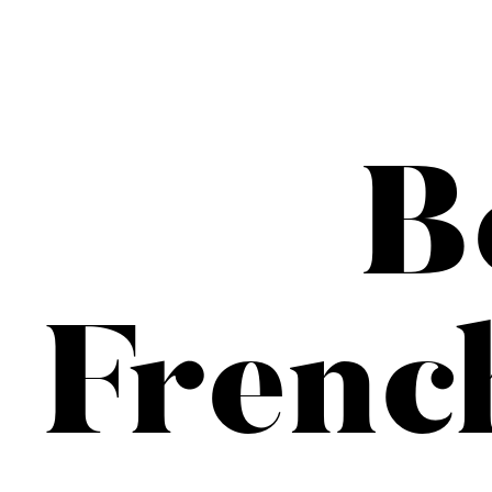
B
Frenc