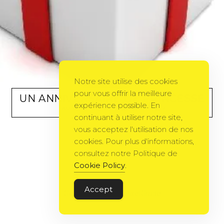
Notre site utilise des cookies
pour vous offrir la meilleure
UN ANNIVERSAIRE DE PRINCESSE
expérience possible. En
FAMILLE
BY
ELENA572002
23 AVRIL 2014
continuant à utiliser notre site,
vous acceptez l'utilisation de nos
cookies. Pour plus d'informations,
consultez notre Politique de
Cookie Policy
.
Accept
Gema Theme
by
PixelGrade