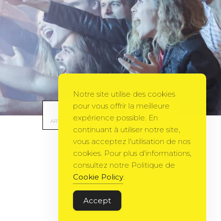
Notre site utilise des cookies
pour vous offrir la meilleure
ROSE
expérience possible. En
ART ET CULTURE
BY
PTIBOUT
19 OCTOBRE 2009
continuant à utiliser notre site,
vous acceptez l'utilisation de nos
cookies. Pour plus d'informations,
consultez notre Politique de
Cookie Policy
.
Accept
Gema Theme
by
PixelGrade