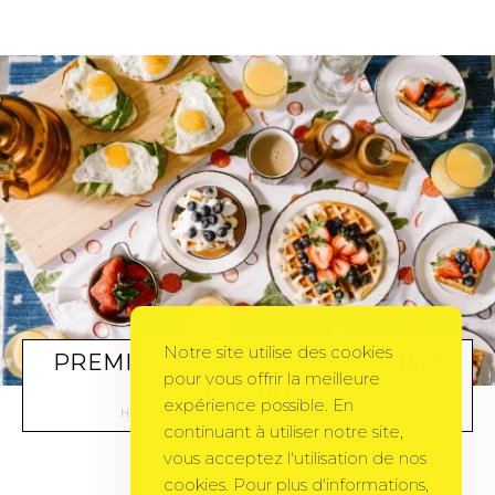
Notre site utilise des cookies
PREMIER JOUR AVEC LE RÉGIME
pour vous offrir la meilleure
DUKAN
expérience possible. En
HEALTHY-LIFE
BY
CORINNE
18 FÉVRIER 2011
continuant à utiliser notre site,
vous acceptez l'utilisation de nos
cookies. Pour plus d'informations,