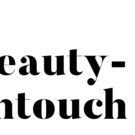
eauty-
htouch