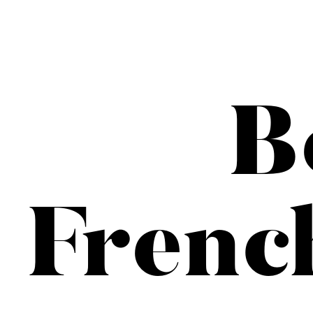
B
Frenc