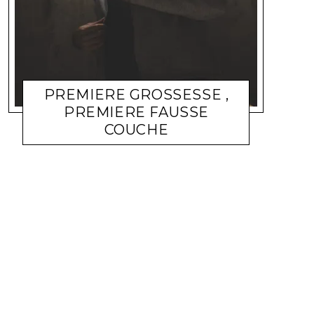
PREMIERE GROSSESSE ,
PREMIERE FAUSSE
COUCHE
FAMILLE
MANDARINE593
22 MAI 2010