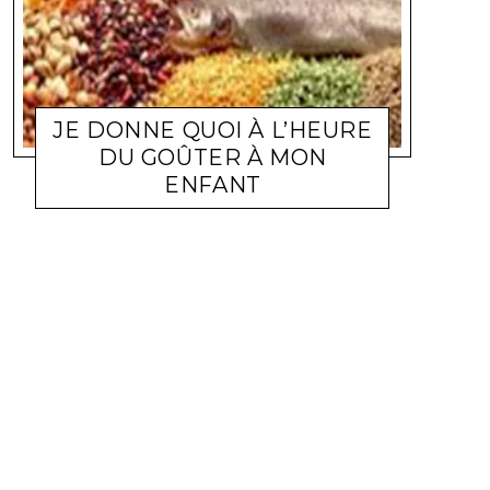
JE DONNE QUOI À L’HEURE
DU GOÛTER À MON
ENFANT
HEALTHY-LIFE
KIARA
18 AVRIL 2011