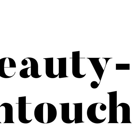
eauty-
htouch