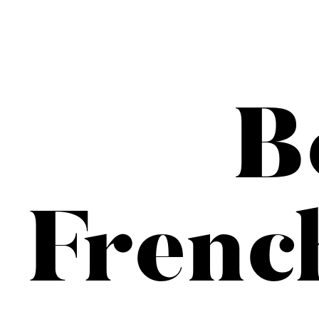
B
Frenc