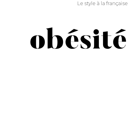
Le style à la française
obésité