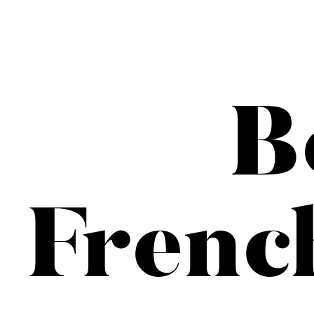
B
Frenc