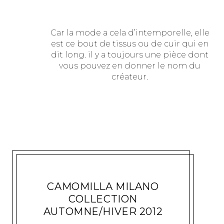
Car la mode a cela d’intemporelle, elle
est ce bout de tissus ou de cuir qui en
dit long. il y a toujours une pièce dont
vous pouvez en donner le nom du
créateur.
MODE
KIARA
3 JUIN 2011
CAMOMILLA MILANO
COLLECTION
AUTOMNE/HIVER 2012