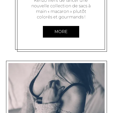
Kenzo vient de lancer une
nouvelle collection de sacs à
main « macaron » plutôt
colorés et gourmands !
MORE