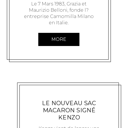
Le 7 Mars 1983, Grazia et
Maurizio Belloni, fonde l?
entreprise Camomilla Milano
en Italie.
MORE
MODE
LILOU88442
28 MARS 2011
LE NOUVEAU SAC
MACARON SIGNÉ
KENZO