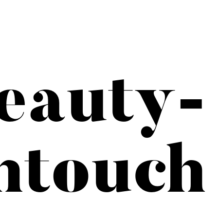
eauty-
htouch