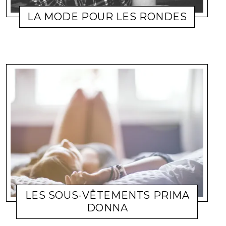
LA MODE POUR LES RONDES
MODE
YES123
4 MAI 2011
LES SOUS-VÊTEMENTS PRIMA
DONNA
MODE
LITTLEJOY
17 FÉVRIER 2011