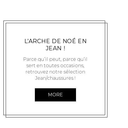
MODE
EXCLUSIFCHAUSSURES
5 AOÛT 2011
L’ARCHE DE NOÉ EN
JEAN !
Parce qu’il peut, parce qu’il
sert en toutes occasions,
retrouvez notre sélection
Jean/chaussures !
MORE