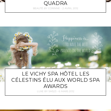
QUADRA
BEAUTÉ
BY
CORINNE
2 AVRIL 2012
LE VICHY SPA HÔTEL LES
CÉLESTINS ÉLU AUX WORLD SPA
AWARDS
LUXE
BY
SMS23
6 MARS 2012