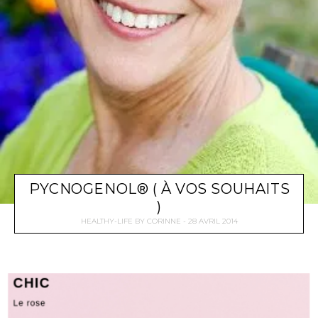
PYCNOGENOL® ( À VOS SOUHAITS
)
HEALTHY-LIFE
BY
CORINNE
28 AVRIL 2014