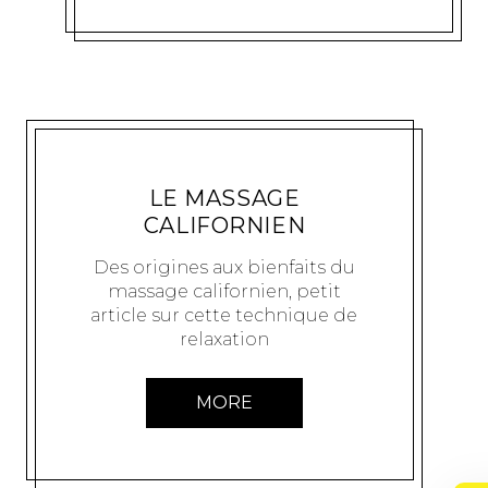
BIEN-ÊTRE
PTIBOUT
27 OCTOBRE 2009
LE MASSAGE
CALIFORNIEN
Des origines aux bienfaits du
massage californien, petit
article sur cette technique de
relaxation
MORE