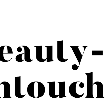
eauty-
htouch