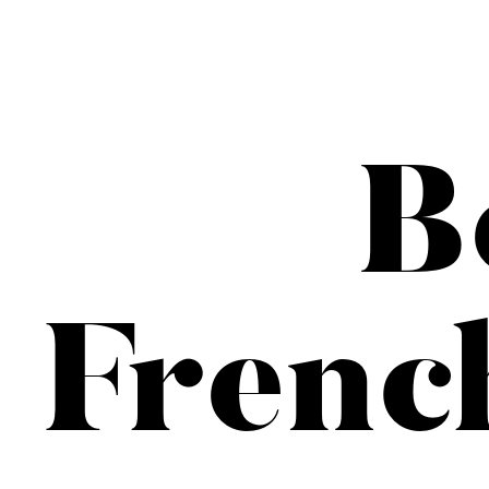
B
Frenc