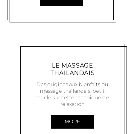
BIEN-ÊTRE
PTIBOUT
27 OCTOBRE 2009
LE MASSAGE
THAÏLANDAIS
Des origines aux bienfaits du
massage thaïlandais, petit
article sur cette technique de
relaxation
MORE