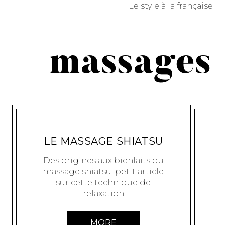
Le style à la française
massages
BIEN-ÊTRE
PTIBOUT
27 OCTOBRE 2009
LE MASSAGE SHIATSU
Des origines aux bienfaits du
massage shiatsu, petit article
sur cette technique de
relaxation
MORE