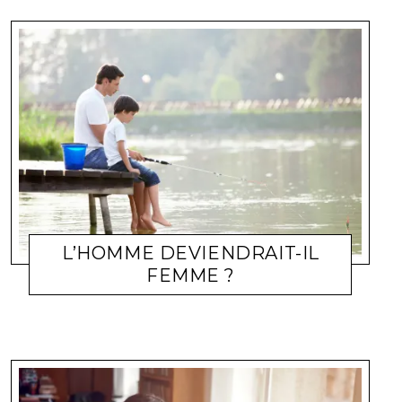
L’HOMME DEVIENDRAIT-IL
FEMME ?
INSPIRATIONS
WEBMASTER
24 JANVIER 2008