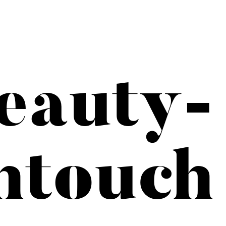
eauty-
htouch