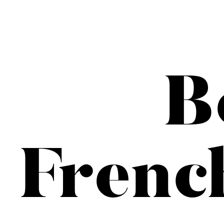
B
Frenc