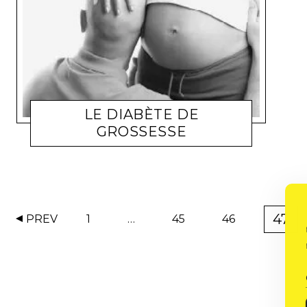
LE DIABÈTE DE
GROSSESSE
BIEN-ÊTRE
AGORA
9 JANVIER 2008
47
PREV
1
…
45
46